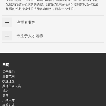
发展方向是我们成功的关键。我们的客户应得到为控制其风险和发展
机遇的长期持续性的法律咨询服务，而非一次性的。
注重专业性
我们希望我们的律师既能塑造‘商务律师’的专业形象，又能秉承和遵守
专注于人才培养
行业的行为和道德标准。
我们的成功取决于人才，只有得到最职业化的支持和一个开放的，轻
松和全方位的工作环境，员工才能最好的发挥能力。为了鼓励团队精
神和合作，我们特意的营造了一个独立的，友好的和互助的工作环
境。由于我们的律师来自不同的背景，所以我们的公司是全英文工
作。在我们的律师刚刚踏入职场时，我们便赋予他们最高的职责感，
网页
并建议他们在建立自己的客户群。我们员工的成功即是我们的成功，
关于我们
我们尊重并感谢每个律师为我们做出的贡献。
业务范围
执业理念
其他主要人员
排名
参考
广纳人才
联系方式