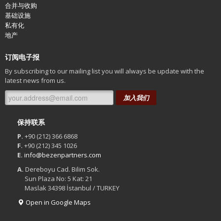
合并与收购
基础设施
私有化
地产
订阅电子报
By subscribing to our mailing list you will always be update with the
latest news from us.
加入我们
保持联系
P.
+90 (212) 366 6868
F.
+90 (212) 345 1026
E.
info@bezenpartners.com
A.
Dereboyu Cad. Bilim Sok.
Sun Plaza No: 5 Kat: 21
Maslak 34398 İstanbul / TURKEY
Open in Google Maps