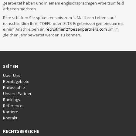
gearbeitet haben und in einem englischsprachigen Arbeitsumfeld
arbeiten möchten.
Bitte schicken Sie spätestens bis zum 1. Mai Ihren Lebenslauf
(einschließlich Ihrer TOEFL- oder IELTS-Ergebnisse) gemeinsam mit
einem Anschreiben an
recruitment@bezenpartners.com
um im
gleichen Jahr bewertet werden zu können.
SEİTEN
Über Uns
Rechtsgebiete
Philosophie
Unsere Partner
Rankings
References
Karriere
Kontakt
RECHTSBEREICHE