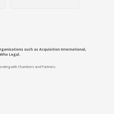
ganisations such as Acquisition International,
 Who Legal.
perating with Chambers and Partners.