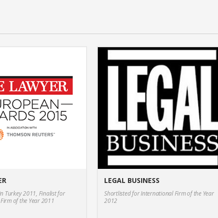
ER
LEGAL BUSINESS
n Turkey 2011, Finalist for
Shortlisted for International Firm of the Year
Firm of the Year 2011
2012