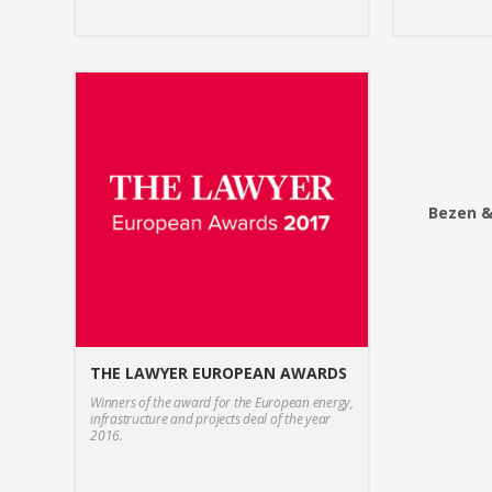
Bezen &
THE LAWYER EUROPEAN AWARDS
Winners of the award for the European energy,
infrastructure and projects deal of the year
2016.