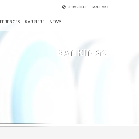
SPRACHEN
KONTAKT
ENGLISCH
FERENCES
KARRIERE
NEWS
DEUTSCH
FRANZÖSISCH
RUSSISCH
中国
RANKINGS
TÜRKİSCH