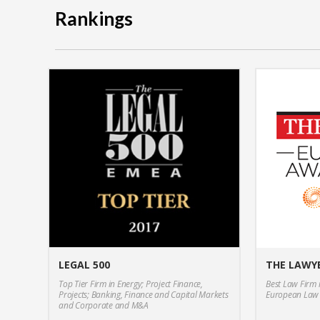
Rankings
LEGAL 500
THE LAWY
Top Tier Firm in Energy; Project Finance,
Best Law Firm i
Projects; Banking, Finance and Capital Markets
European Law 
and Corporate and M&A