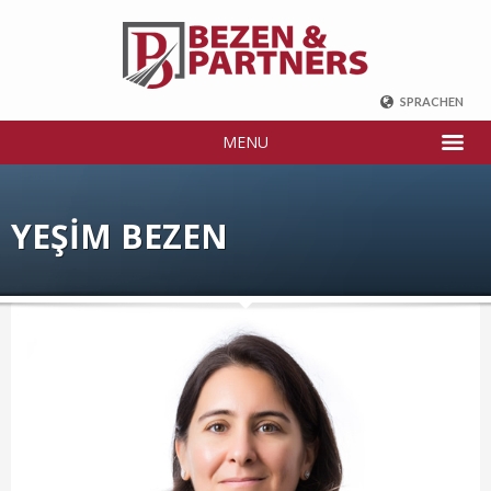
SPRACHEN
ENGLISCH
MENU
DEUTSCH
FRANZÖSISCH
RUSSISCH
YEŞİM BEZEN
中国
TÜRKİSCH