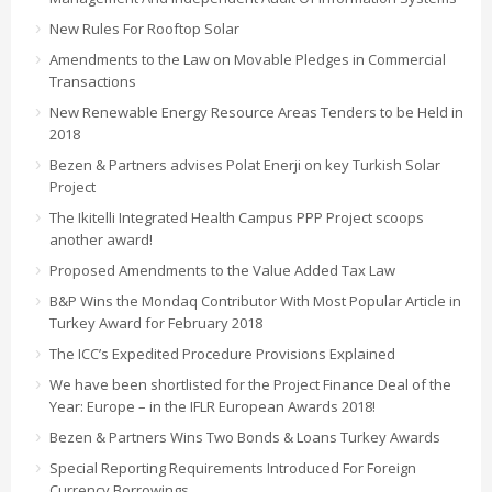
New Rules For Rooftop Solar
Amendments to the Law on Movable Pledges in Commercial
Transactions
New Renewable Energy Resource Areas Tenders to be Held in
2018
Bezen & Partners advises Polat Enerji on key Turkish Solar
Project
The Ikitelli Integrated Health Campus PPP Project scoops
another award!
Proposed Amendments to the Value Added Tax Law
B&P Wins the Mondaq Contributor With Most Popular Article in
Turkey Award for February 2018
The ICC’s Expedited Procedure Provisions Explained
We have been shortlisted for the Project Finance Deal of the
Year: Europe – in the IFLR European Awards 2018!
Bezen & Partners Wins Two Bonds & Loans Turkey Awards
Special Reporting Requirements Introduced For Foreign
Currency Borrowings