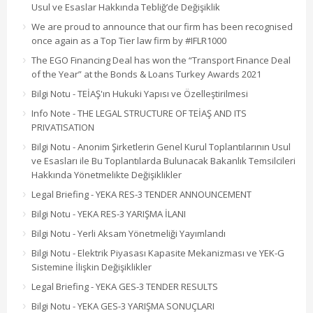
Usul ve Esaslar Hakkında Tebliğ’de Değişiklik
We are proud to announce that our firm has been recognised
once again as a Top Tier law firm by #IFLR1000
The EGO Financing Deal has won the “Transport Finance Deal
of the Year” at the Bonds & Loans Turkey Awards 2021
Bilgi Notu - TEİAŞ'ın Hukuki Yapısı ve Özelleştirilmesi
Info Note - THE LEGAL STRUCTURE OF TEİAŞ AND ITS
PRIVATISATION
Bilgi Notu - Anonim Şirketlerin Genel Kurul Toplantılarının Usul
ve Esasları ile Bu Toplantılarda Bulunacak Bakanlık Temsilcileri
Hakkında Yönetmelikte Değişiklikler
Legal Briefing - YEKA RES-3 TENDER ANNOUNCEMENT
Bilgi Notu - YEKA RES-3 YARIŞMA İLANI
Bilgi Notu - Yerli Aksam Yönetmeliği Yayımlandı
Bilgi Notu - Elektrik Piyasası Kapasite Mekanizması ve YEK-G
Sistemine İlişkin Değişiklikler
Legal Briefing - YEKA GES-3 TENDER RESULTS
Bilgi Notu - YEKA GES-3 YARIŞMA SONUÇLARI