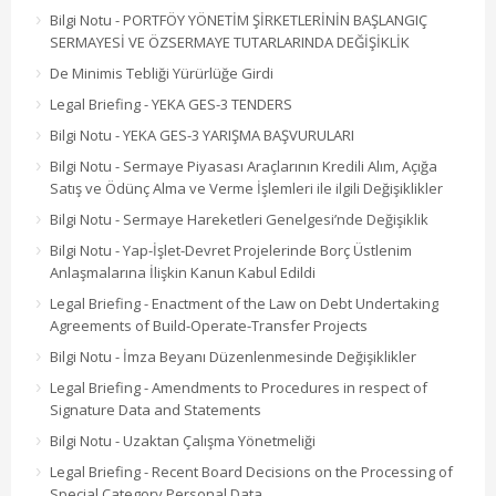
Bilgi Notu - PORTFÖY YÖNETİM ŞİRKETLERİNİN BAŞLANGIÇ
SERMAYESİ VE ÖZSERMAYE TUTARLARINDA DEĞİŞİKLİK
De Minimis Tebliği Yürürlüğe Girdi
Legal Briefing - YEKA GES-3 TENDERS
Bilgi Notu - YEKA GES-3 YARIŞMA BAŞVURULARI
Bilgi Notu - Sermaye Piyasası Araçlarının Kredili Alım, Açığa
Satış ve Ödünç Alma ve Verme İşlemleri ile ilgili Değişiklikler
Bilgi Notu - Sermaye Hareketleri Genelgesi’nde Değişiklik
Bilgi Notu - Yap-İşlet-Devret Projelerinde Borç Üstlenim
Anlaşmalarına İlişkin Kanun Kabul Edildi
Legal Briefing - Enactment of the Law on Debt Undertaking
Agreements of Build-Operate-Transfer Projects
Bilgi Notu - İmza Beyanı Düzenlenmesinde Değişiklikler
Legal Briefing - Amendments to Procedures in respect of
Signature Data and Statements
Bilgi Notu - Uzaktan Çalışma Yönetmeliği
Legal Briefing - Recent Board Decisions on the Processing of
Special Category Personal Data