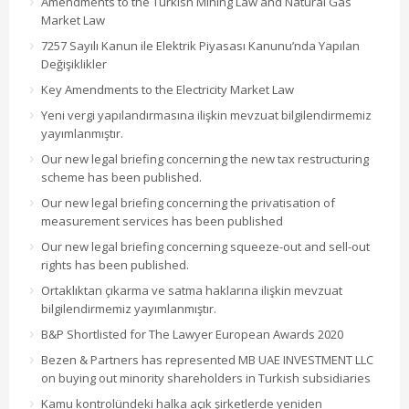
Amendments to the Turkish Mining Law and Natural Gas
Market Law
7257 Sayılı Kanun ile Elektrik Piyasası Kanunu’nda Yapılan
Değişiklikler
Key Amendments to the Electricity Market Law
Yeni vergi yapılandırmasına ilişkin mevzuat bilgilendirmemiz
yayımlanmıştır.
Our new legal briefing concerning the new tax restructuring
scheme has been published.
Our new legal briefing concerning the privatisation of
measurement services has been published
Our new legal briefing concerning squeeze-out and sell-out
rights has been published.
Ortaklıktan çıkarma ve satma haklarına ilişkin mevzuat
bilgilendirmemiz yayımlanmıştır.
B&P Shortlisted for The Lawyer European Awards 2020
Bezen & Partners has represented MB UAE INVESTMENT LLC
on buying out minority shareholders in Turkish subsidiaries
Kamu kontrolündeki halka açık şirketlerde yeniden