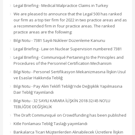
Legal Briefing - Medical Malpractice Claims in Turkey
We are pleased to announce that the Legal 500 has ranked
our firm as a top tier firm for 2022 in two practice areas and as
a recommended firm in four practice areas. The ranked
practice areas are the following:
Bilgi Notu - 7381 Sayılı Nükleer Düzenleme Kanunu
Legal Briefing - Law on Nuclear Supervision numbered 7381
Legal Briefing - Communiqué Pertaining to the Principles and
Procedures of the Personnel Certification Mechanism
Bilgi Notu - Personel Sertifikasyon Mekanizmasına İlişkin Usul
ve Esaslar Hakkında Tebliğ
Bilgi Notu - Pay Alım Teklifi Tebliği'nde Değişiklik Yapılmasına
Dair Tebliğ Yayımlandı
Bilgi Notu - 32 SAYILI KARARA İLİŞKİN 2018-32/45 NO’LU
TEBLİĞ’DE DEĞİŞİKLİK
The Draft Communiqué on Crowdfunding has been published
Kitle Fonlaması Tebliğ Taslağı yayımlandı
Bankalarca Ticari Müşterilerden Alınabilecek Ücretlere İlişkin