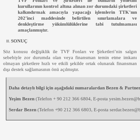
TVF Fonları ve Şirketleri ile bunların yönetim
kurullarının kontrol altına alınan zor durumdaki şirketleri
kalkındırmak amacıyla yapacağı işlemlerin TTK’nın
202’inci maddesinde belirtilen sınırlamalara ve
denkleştirme yükümlülüklerine tabi tutulmaması
amaçlanmıştır.
SONUÇ
Söz konusu değişiklik ile TVF Fonları ve Şirketleri’nin salgın
sebebiyle zor durumda olan veya finansman temin etme imkanı
olmayan şirketlere hızlı ve etkili şekilde ortak olunarak finansman
dışı destek sağlamasının önü açılmıştır.
Daha detaylı bilgi için aşağıdaki numaralardan Bezen & Partners
Yeşim Bezen
(Telefon + 90 212 366 6804, E-posta
yesim.bezen@b
Serdar Bezen
(Telefon +90 212 366 6803, E-posta
serdar.bezen@