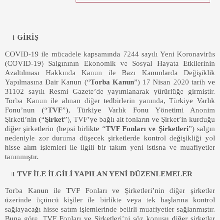
GİRİŞ
COVID-19 ile mücadele kapsamında 7244 sayılı Yeni Koronavirüs
(COVID-19) Salgınının Ekonomik ve Sosyal Hayata Etkilerinin
Azaltılması Hakkında Kanun ile Bazı Kanunlarda Değişiklik
Yapılmasına Dair Kanun (“
Torba Kanun
”) 17 Nisan 2020 tarih ve
31102 sayılı Resmi Gazete’de yayımlanarak yürürlüğe girmiştir.
Torba Kanun ile alınan diğer tedbirlerin yanında, Türkiye Varlık
Fonu’nun (“
TVF
”), Türkiye Varlık Fonu Yönetimi Anonim
Şirketi’nin (“
Şirket
”), TVF’ye bağlı alt fonların ve Şirket’in kurduğu
diğer şirketlerin (hepsi birlikte “
TVF Fonları ve Şirketleri
”) salgın
nedeniyle zor duruma düşecek şirketlerde kontrol değişikliği yol
hisse alım işlemleri ile ilgili bir takım yeni istisna ve muafiyetler
tanınmıştır.
TVF İLE İLGİLİ YAPILAN YENİ DÜZENLEMELER
Torba Kanun ile TVF Fonları ve Şirketleri’nin diğer şirketler
üzerinde üçüncü kişiler ile birlikte veya tek başlarına kontrol
sağlayacağı hisse satım işlemlerinde belirli muafiyetler sağlanmıştır.
Buna göre, TVF Fonları ve Şirketleri’ni söz konusu diğer şirketler