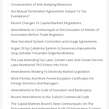
Circumvention of Anti-dumping Measures
Are Mutual Termination Agreements Subject To Tax
Exemptions?
Recent Changes To Capital Markets Regulations
Amendments to Communiqué on the Execution of Articles of
Association Before Trade Registries
New Standard System Connection and Usage Agreements
Asgari 30 İşçi Çalıştırma Şartının İş Güvencesi Kapsamında
Grup Şirketler Yönünden Değerlendirilmesi
The Law Amending Tax Laws, Certain Laws And Certain Decree
Laws Numbered 7013 Enters Into Force
Amendments Relating To Electricity Market Legislation
Work Permits And Work Permit Exception Certificates For
Foreign Directors And Managers
Amendments to the Code of Execution and Bankruptcy
Recent Amendments to the Turkish Commercial Code
The Capital Markets Board's New Communiqués On The
Management And Independent Audit Of Information Systems