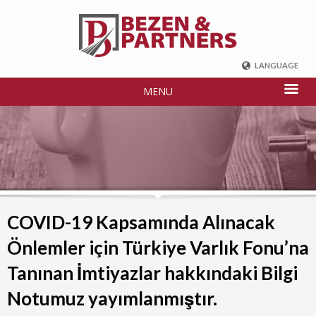
LANGUAGE
ENGLISH
MENU
DEUTSCH
FRENCH
РУССКИЙ
中国
TÜRKÇE
COVID-19 Kapsamında Alınacak
Önlemler için Türkiye Varlık Fonu’na
Tanınan İmtiyazlar hakkındaki Bilgi
Notumuz yayımlanmıştır.