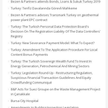
Bezen & Partners attends Bonds, Loans & Sukuk Turkey 2019
Turkey: Tenfiz Davalarında Görevli Mahkeme
Bezen & Partners advises Transmark Turkey on geothermal
power plant EPC contract
Turkey: The Turkish Personal Data Protection Board's
Decision On The Registration Liability Of The Data Controllers'
Registry
Turkey: New Severance Payment Model: What To Expect?
Turkey: Amendment To The Application Procedure For Local
Content Bonus Payments
Turkey: The Turkish Sovereign Wealth Fund To Invest In
Energy Generation, Petrochemical And Mining Sectors
Turkey: Legislation Round-Up - Restructuring Regulation,
Suspicious Financial Transaction Guidelines And Equity
Crowdfunding Communiqué
B&P Acts for Suez Groupe on the Waste Management Project
in Çanakkale
Bursa City Hospital
Amendments to Building Inspection Legislation