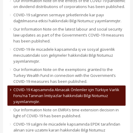
Our information Note on the effects of the COVID-19 pandemic
on dividend distributions of corporations has been published.
COVID-19 salgınının sermaye şirketlerinde kar payı
dağıtılmasına etkisi hakkındaki Bilgi Notumuz yayımlanmıştır.
Our Information Note on the latest labour and social security
law updates as part of the Government’s COVID-19 measures
has been published.
COVID-19 ile mücadele kapsamında iş ve sosyal güvenlik
mevzuatındaki son gelişmeler hakkındaki Bilgi Notumuz
yayımlanmıştır.
Our Information Note on the exemptions granted to the
Turkey Wealth Fund in connection with the Government’s
COVID-19 measures has been published.
COVID-19 Kapsamında Alınacak Önlemler için Türkiye Varlık
Fonu’na Tanınan İmtiyazlar hakkındaki Bilgi Notumuz
yayımlanmıştır.
Our Information Note on EMRA’s time extension decision in
light of COVID-19 has been published.
COVID-19 salgını ile mücadele kapsamında EPDK tarafından
alınan süre uzatımı kararı hakkındaki Bilgi Notumuz