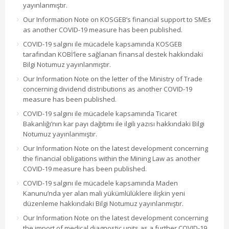
yayınlanmıştır.
Our Information Note on KOSGEB’s financial support to SMEs
as another COVID-19 measure has been published.
COVID-19 salgını ile mücadele kapsamında KOSGEB
tarafından KOBİ’lere sağlanan finansal destek hakkındaki
Bilgi Notumuz yayınlanmıştır.
Our Information Note on the letter of the Ministry of Trade
concerning dividend distributions as another COVID-19
measure has been published.
COVID-19 salgını ile mücadele kapsamında Ticaret
Bakanlığı’nın kar payı dağıtımı ile ilgili yazısı hakkındaki Bilgi
Notumuz yayınlanmıştır.
Our Information Note on the latest development concerning
the financial obligations within the Mining Law as another
COVID-19 measure has been published.
COVID-19 salgını ile mücadele kapsamında Maden
Kanunu’nda yer alan mali yükümlülüklere ilişkin yeni
düzenleme hakkındaki Bilgi Notumuz yayınlanmıştır.
Our Information Note on the latest development concerning
the import of medical diagnostic units as a further COVID-19