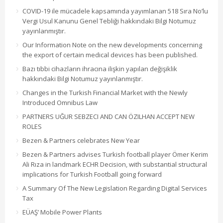
COVID-19 ile mücadele kapsamında yayımlanan 518 Sıra No’lu
Vergi Usul Kanunu Genel Tebliği hakkındaki Bilgi Notumuz
yayınlanmıştır.
Our Information Note on the new developments concerning
the export of certain medical devices has been published.
Bazı tıbbi cihazların ihracına ilişkin yapılan değişiklik
hakkındaki Bilgi Notumuz yayınlanmıştır.
Changes in the Turkish Financial Market with the Newly
Introduced Omnibus Law
PARTNERS UĞUR SEBZECI AND CAN ÖZILHAN ACCEPT NEW
ROLES
Bezen & Partners celebrates New Year
Bezen & Partners advises Turkish football player Ömer Kerim
Ali Rıza in landmark ECHR Decision, with substantial structural
implications for Turkish Football going forward
A Summary Of The New Legislation Regarding Digital Services
Tax
EÜAŞ’ Mobile Power Plants