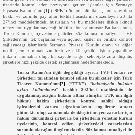
üzerinde kontrol eden pozisyona getiren işlemler için Sermaye
Piyasası Kanunu’nun
[1]
(“
SPK
”) önemli nitelikte işlemler, ayrılma
hakkı ve zorunlu pay alım teklifi hususlarını düzenleyen 23 ila
27’inci maddelerindeki hususların ve bu maddelere ilişkin ikincil
mevzuatın uygulanmayacağı hüküm altına alınmıştır. Bu kapsamda,
Torba Kanun çerçevesinde getirilen söz konusu muafiyet, TVF
Şirketleri’nin, tek başlarına veya üçüncü kişiler ile birlikte kontrol
sağlayacağı işlemlerde Sermaye Piyasası Kurulu onayı ve diğer
usuli işlemler olmaksızın hızlı ve etkili şekilde işlem yapabilme
imkanı tanımakta olup, bu sayede salgın sebebiyle zora düşmüş
şirketlere hızlı şekilde destek sağlanması hedeflenmektedir.
Torba Kanun’un ilgili değişikliği ayrıca TVF Fonları ve
Şirketleri tarafından kontrol edilen bu şirketler için Türk
Ticaret Kanunu’nun
[2]
(“TTK”) “
hakimiyetin hukuka
aykırı kullanılması
” başlıklı 202’inci maddesinin de
uygulanmayacağını hüküm altına almıştır. TTK’nın ilgili
hükmü hakim şirketlerin kontrol sahibi olduğu
iştiraklerini zarara uğratmalarını engelleme amacı
gütmekte olup, zamanında denkleştirilmeyen zararlar için
hakim durumdaki şirket ile bu şirketlerin yönetim kurulu
üyelerinin, kontrol edilen şirketlerdeki zararlardan
sorumlu olacağını öngörmektedir. Söz konusu muafiyet ile