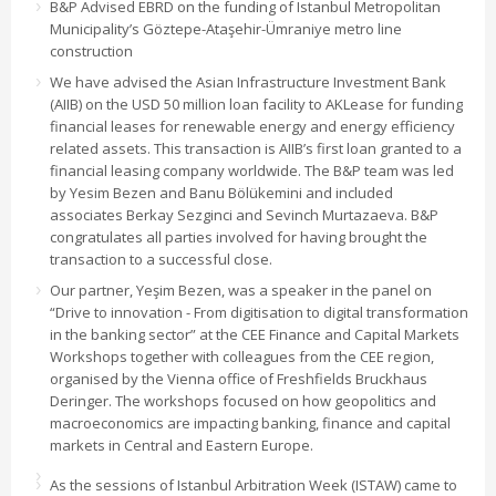
B&P Advised EBRD on the funding of Istanbul Metropolitan
Municipality’s Göztepe-Ataşehir-Ümraniye metro line
construction
We have advised the Asian Infrastructure Investment Bank
(AIIB) on the USD 50 million loan facility to AKLease for funding
financial leases for renewable energy and energy efficiency
related assets. This transaction is AIIB’s first loan granted to a
financial leasing company worldwide. The B&P team was led
by Yesim Bezen and Banu Bölükemini and included
associates Berkay Sezginci and Sevinch Murtazaeva. B&P
congratulates all parties involved for having brought the
transaction to a successful close.
Our partner, Yeşim Bezen, was a speaker in the panel on
“Drive to innovation - From digitisation to digital transformation
in the banking sector” at the CEE Finance and Capital Markets
Workshops together with colleagues from the CEE region,
organised by the Vienna office of Freshfields Bruckhaus
Deringer. The workshops focused on how geopolitics and
macroeconomics are impacting banking, finance and capital
markets in Central and Eastern Europe.
As the sessions of Istanbul Arbitration Week (ISTAW) came to