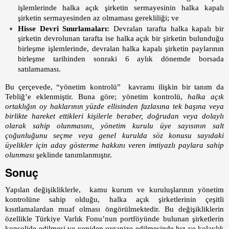
işlemlerinde halka açık şirketin sermayesinin halka kapalı
şirketin sermayesinden az olmaması gerekliliği; ve
Hisse Devri Sınırlamaları:
Devralan tarafta halka kapalı bir
şirketin devrolunan tarafta ise halka açık bir şirketin bulunduğu
birleşme işlemlerinde, devralan halka kapalı şirketin paylarının
birleşme tarihinden sonraki 6 aylık dönemde borsada
satılamaması.
Bu çerçevede, “yönetim kontrolü” kavramı ilişkin bir tanım da
Tebliğ’e eklenmiştir. Buna göre; yönetim kontrolü,
halka açık
ortaklığın oy haklarının yüzde ellisinden fazlasına tek başına veya
birlikte hareket ettikleri kişilerle beraber, doğrudan veya dolaylı
olarak sahip olunmasını, yönetim kurulu üye sayısının salt
çoğunluğunu seçme veya genel kurulda söz konusu sayıdaki
üyelikler için aday gösterme hakkını veren imtiyazlı paylara sahip
olunması
şeklinde tanımlanmıştır.
Sonuç
Yapılan değişikliklerle, kamu kurum ve kuruluşlarının yönetim
kontrolüne sahip olduğu, halka açık şirketlerinin çeşitli
kısıtlamalardan muaf olması öngörülmektedir. Bu değişikliklerin
özellikle Türkiye Varlık Fonu’nun portföyünde bulunan şirketlerin
konsolide edilmesi ve yeniden organize edilmesinde hız ve kolaylık