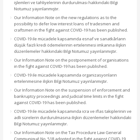
işlemleri ve tahliyelerinin durdurulması hakkındaki Bilgi
Notumuz yayınlanmıştır.
Our Information Note on the new regulations as to the
possibility to defer low interest loans of tradesmen and
craftsmen in the fight against COVID-19 has been published.
COVID-19 ile mücadele kapsamında esnaf ve sanatkârların
düşük faizli kredi ödemelerinin ertelenmesi imkanına ilişkin
düzenlemeler hakkındaki Bilgi Notumuz yayınlanmıştır.
Our Information Note on the postponement of organisations
in the fight against COVID-19 has been published.
COVID-19 ile mücadele kapsamında organizasyonların
ertelenmesine ilişkin Bilgi Notumuz yayınlanmıştır.
Our Information Note on the suspension of enforcement and
bankruptcy proceedings and judicial time limits in the fight
against COVID-19 has been published.
COVID-19 ile mücadele kapsamında icra ve iflas takiplerinin ve
adli sürelerin durdurulmasına ilişkin düzenlemeler hakkındaki
Bilgi Notumuz yayınlanmıştır.
Our Information Note on the Tax Procedure Law General
Communiqué No. 518 adopted in the fight against COVID-19