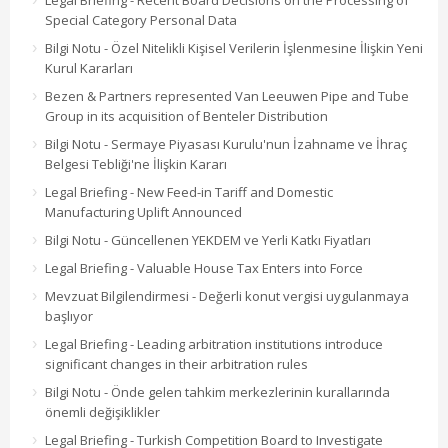
Legal Briefing - Recent Board Decisions on the Processing of
Special Category Personal Data
Bilgi Notu - Özel Nitelikli Kişisel Verilerin İşlenmesine İlişkin Yeni
Kurul Kararları
Bezen & Partners represented Van Leeuwen Pipe and Tube
Group in its acquisition of Benteler Distribution
Bilgi Notu - Sermaye Piyasası Kurulu'nun İzahname ve İhraç
Belgesi Tebliği'ne İlişkin Kararı
Legal Briefing - New Feed-in Tariff and Domestic
Manufacturing Uplift Announced
Bilgi Notu - Güncellenen YEKDEM ve Yerli Katkı Fiyatları
Legal Briefing - Valuable House Tax Enters into Force
Mevzuat Bilgilendirmesi - Değerli konut vergisi uygulanmaya
başlıyor
Legal Briefing - Leading arbitration institutions introduce
significant changes in their arbitration rules
Bilgi Notu - Önde gelen tahkim merkezlerinin kurallarında
önemli değişiklikler
Legal Briefing - Turkish Competition Board to Investigate