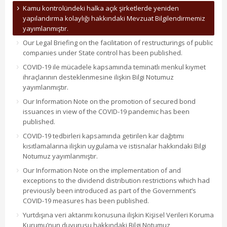
Kamu kontrolündeki halka açık şirketlerde yeniden
yapılandırma kolaylığı hakkındaki Mevzuat Bilgilendirmemiz
yayımlanmıştır.
Our Legal Briefing on the facilitation of restructurings of public
companies under State control has been published.
COVID-19 ile mücadele kapsamında teminatlı menkul kıymet
ihraçlarının desteklenmesine ilişkin Bilgi Notumuz
yayımlanmıştır.
Our Information Note on the promotion of secured bond
issuances in view of the COVID-19 pandemic has been
published.
COVID-19 tedbirleri kapsamında getirilen kar dağıtımı
kısıtlamalarına ilişkin uygulama ve istisnalar hakkındaki Bilgi
Notumuz yayımlanmıştır.
Our Information Note on the implementation of and
exceptions to the dividend distribution restrictions which had
previously been introduced as part of the Government’s
COVID-19 measures has been published.
Yurtdışına veri aktarımı konusuna ilişkin Kişisel Verileri Koruma
Kurumu’nun duyurusu hakkındaki Bilgi Notumuz