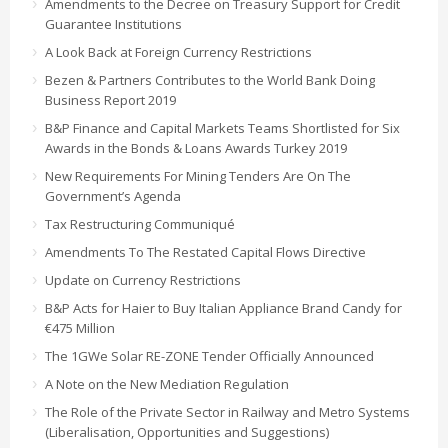
Amendments to the Decree on Treasury Support for Credit
Guarantee Institutions
A Look Back at Foreign Currency Restrictions
Bezen & Partners Contributes to the World Bank Doing
Business Report 2019
B&P Finance and Capital Markets Teams Shortlisted for Six
Awards in the Bonds & Loans Awards Turkey 2019
New Requirements For Mining Tenders Are On The
Government’s Agenda
Tax Restructuring Communiqué
Amendments To The Restated Capital Flows Directive
Update on Currency Restrictions
B&P Acts for Haier to Buy Italian Appliance Brand Candy for
€475 Million
The 1GWe Solar RE-ZONE Tender Officially Announced
A Note on the New Mediation Regulation
The Role of the Private Sector in Railway and Metro Systems
(Liberalisation, Opportunities and Suggestions)