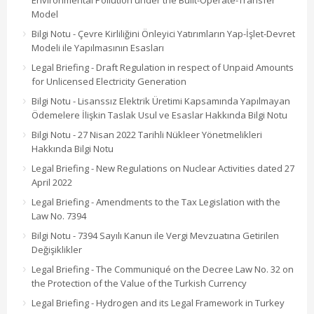
Environmental Pollution under the Built-Operate-Transfer
Model
Bilgi Notu - Çevre Kirliliğini Önleyici Yatırımların Yap-İşlet-Devret
Modeli ile Yapılmasının Esasları
Legal Briefing - Draft Regulation in respect of Unpaid Amounts
for Unlicensed Electricity Generation
Bilgi Notu - Lisanssız Elektrik Üretimi Kapsamında Yapılmayan
Ödemelere İlişkin Taslak Usul ve Esaslar Hakkında Bilgi Notu
Bilgi Notu - 27 Nisan 2022 Tarihli Nükleer Yönetmelikleri
Hakkında Bilgi Notu
Legal Briefing - New Regulations on Nuclear Activities dated 27
April 2022
Legal Briefing - Amendments to the Tax Legislation with the
Law No. 7394
Bilgi Notu - 7394 Sayılı Kanun ile Vergi Mevzuatına Getirilen
Değişiklikler
Legal Briefing - The Communiqué on the Decree Law No. 32 on
the Protection of the Value of the Turkish Currency
Legal Briefing - Hydrogen and its Legal Framework in Turkey