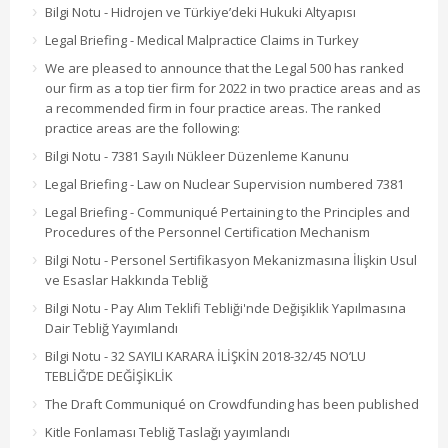
Bilgi Notu - Hidrojen ve Türkiye’deki Hukuki Altyapısı
Legal Briefing - Medical Malpractice Claims in Turkey
We are pleased to announce that the Legal 500 has ranked
our firm as a top tier firm for 2022 in two practice areas and as
a recommended firm in four practice areas. The ranked
practice areas are the following:
Bilgi Notu - 7381 Sayılı Nükleer Düzenleme Kanunu
Legal Briefing - Law on Nuclear Supervision numbered 7381
Legal Briefing - Communiqué Pertaining to the Principles and
Procedures of the Personnel Certification Mechanism
Bilgi Notu - Personel Sertifikasyon Mekanizmasına İlişkin Usul
ve Esaslar Hakkında Tebliğ
Bilgi Notu - Pay Alım Teklifi Tebliği'nde Değişiklik Yapılmasına
Dair Tebliğ Yayımlandı
Bilgi Notu - 32 SAYILI KARARA İLİŞKİN 2018-32/45 NO’LU
TEBLİĞ’DE DEĞİŞİKLİK
The Draft Communiqué on Crowdfunding has been published
Kitle Fonlaması Tebliğ Taslağı yayımlandı