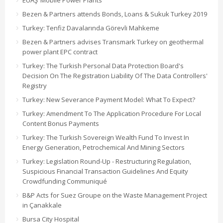
EÜAŞ’ Mobile Power Plants
Bezen & Partners attends Bonds, Loans & Sukuk Turkey 2019
Turkey: Tenfiz Davalarında Görevli Mahkeme
Bezen & Partners advises Transmark Turkey on geothermal
power plant EPC contract
Turkey: The Turkish Personal Data Protection Board's
Decision On The Registration Liability Of The Data Controllers'
Registry
Turkey: New Severance Payment Model: What To Expect?
Turkey: Amendment To The Application Procedure For Local
Content Bonus Payments
Turkey: The Turkish Sovereign Wealth Fund To Invest In
Energy Generation, Petrochemical And Mining Sectors
Turkey: Legislation Round-Up - Restructuring Regulation,
Suspicious Financial Transaction Guidelines And Equity
Crowdfunding Communiqué
B&P Acts for Suez Groupe on the Waste Management Project
in Çanakkale
Bursa City Hospital