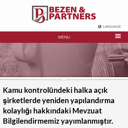
LANGUAGE
ENGLISH
MENU
DEUTSCH
FRENCH
РУССКИЙ
中国
TÜRKÇE
Kamu kontrolündeki halka açık
şirketlerde yeniden yapılandırma
kolaylığı hakkındaki Mevzuat
Bilgilendirmemiz yayımlanmıştır.