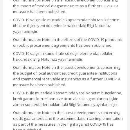
Our Information Note on the latest development concerning
the import of medical diagnostic units as a further COVID-19
measure has been published.
COVID-19 salgını ile mücadele kapsamında tıbbi tanı kitlerinin
ithaline ilişkin yeni düzenleme hakkındaki Bilgi Notumuz
yayınlanmıştır.
Our Information Note on the effects of the COVID-19 pandemic
on public procurement agreements has been published.
COVID-19 salgının kamu ihale sözleşmelerine olan etkileri
hakkındaki Bilgi Notumuz yayınlanmıştır.
Our Information Note on the latest developments concerning
the budget of local authorities, credit guarantee institutions
and commercial receivable insurances as a further COVID-19
measure has been published.
COVID-19 ile mücadele kapsamında yerel yönetim bütçelerine,
kredi garanti kurumlarına ve ticari alacak sigortalarına ilişkin
alınan son tedbirler hakkındaki Bilgi Notumuz yayınlanmıştır.
Our Information Note on the latest developments concerning
credit guarantees and the accommodation tax implementation
as part of the measures in the fight against COVID-19 has