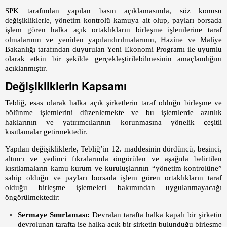
SPK tarafından yapılan basın açıklamasında, söz konusu
değişikliklerle, yönetim kontrolü kamuya ait olup, payları borsada
işlem gören halka açık ortaklıkların birleşme işlemlerine taraf
olmalarının ve yeniden yapılandırılmalarının, Hazine ve Maliye
Bakanlığı tarafından duyurulan Yeni Ekonomi Programı ile uyumlu
olarak etkin bir şekilde gerçekleştirilebilmesinin amaçlandığını
açıklanmıştır.
Değişikliklerin Kapsamı
Tebliğ, esas olarak halka açık şirketlerin taraf olduğu birleşme ve
bölünme işlemlerini düzenlemekte ve bu işlemlerde azınlık
haklarının ve yatırımcılarının korunmasına yönelik çeşitli
kısıtlamalar getirmektedir.
Yapılan değişikliklerle, Tebliğ’in 12. maddesinin dördüncü, beşinci,
altıncı ve yedinci fıkralarında öngörülen ve aşağıda belirtilen
kısıtlamaların kamu kurum ve kuruluşlarının “yönetim kontrolüne”
sahip olduğu ve payları borsada işlem gören ortaklıkların taraf
olduğu birleşme işlemeleri bakımından uygulanmayacağı
öngörülmektedir:
Sermaye Sınırlaması:
Devralan tarafta halka kapalı bir şirketin
devrolunan tarafta ise halka açık bir şirketin bulunduğu birleşme