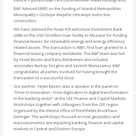
Elektrik Piyasasındaki Yeni Düzenlemeler Hakkında Bilgi Notu
B&P Advised EBRD on the funding of Istanbul Metropolitan
Municipality’s Göztepe-Ataşehir-Ümraniye metro line
construction
We have advised the Asian Infrastructure Investment Bank
(AIIB) on the USD 50 million loan facility to AKLease for funding
financial leases for renewable energy and energy efficiency
related assets. This transaction is AIIB’s first loan granted to a
financial leasing company worldwide. The B&P team was led
by Yesim Bezen and Banu Bölükemini and included
associates Berkay Sezginci and Sevinch Murtazaeva. B&P
congratulates all parties involved for having brought the
transaction to a successful close.
Our partner, Yeşim Bezen, was a speaker in the panel on
“Drive to innovation - From digitisation to digital transformation
in the banking sector” at the CEE Finance and Capital Markets
Workshops together with colleagues from the CEE region,
organised by the Vienna office of Freshfields Bruckhaus
Deringer. The workshops focused on how geopolitics and
macroeconomics are impacting banking, finance and capital
markets in Central and Eastern Europe.