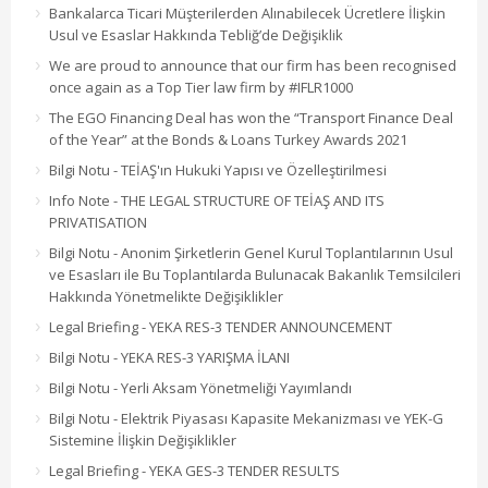
Bankalarca Ticari Müşterilerden Alınabilecek Ücretlere İlişkin
Usul ve Esaslar Hakkında Tebliğ’de Değişiklik
We are proud to announce that our firm has been recognised
once again as a Top Tier law firm by #IFLR1000
The EGO Financing Deal has won the “Transport Finance Deal
of the Year” at the Bonds & Loans Turkey Awards 2021
Bilgi Notu - TEİAŞ'ın Hukuki Yapısı ve Özelleştirilmesi
Info Note - THE LEGAL STRUCTURE OF TEİAŞ AND ITS
PRIVATISATION
Bilgi Notu - Anonim Şirketlerin Genel Kurul Toplantılarının Usul
ve Esasları ile Bu Toplantılarda Bulunacak Bakanlık Temsilcileri
Hakkında Yönetmelikte Değişiklikler
Legal Briefing - YEKA RES-3 TENDER ANNOUNCEMENT
Bilgi Notu - YEKA RES-3 YARIŞMA İLANI
Bilgi Notu - Yerli Aksam Yönetmeliği Yayımlandı
Bilgi Notu - Elektrik Piyasası Kapasite Mekanizması ve YEK-G
Sistemine İlişkin Değişiklikler
Legal Briefing - YEKA GES-3 TENDER RESULTS