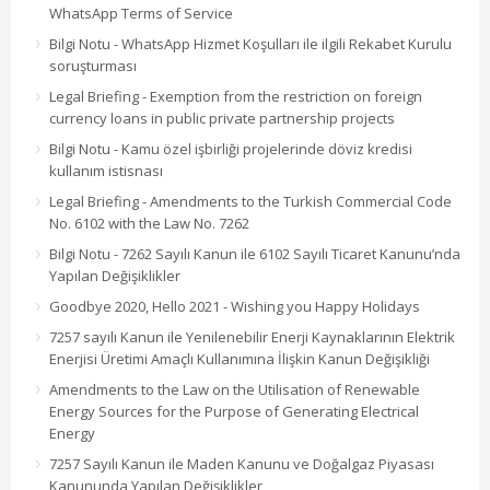
WhatsApp Terms of Service
Bilgi Notu - WhatsApp Hizmet Koşulları ile ilgili Rekabet Kurulu
soruşturması
Legal Briefing - Exemption from the restriction on foreign
currency loans in public private partnership projects
Bilgi Notu - Kamu özel işbirliği projelerinde döviz kredisi
kullanım istisnası
Legal Briefing - Amendments to the Turkish Commercial Code
No. 6102 with the Law No. 7262
Bilgi Notu - 7262 Sayılı Kanun ile 6102 Sayılı Ticaret Kanunu’nda
Yapılan Değişiklikler
Goodbye 2020, Hello 2021 - Wishing you Happy Holidays
7257 sayılı Kanun ile Yenilenebilir Enerji Kaynaklarının Elektrik
Enerjisi Üretimi Amaçlı Kullanımına İlişkin Kanun Değişikliği
Amendments to the Law on the Utilisation of Renewable
Energy Sources for the Purpose of Generating Electrical
Energy
7257 Sayılı Kanun ile Maden Kanunu ve Doğalgaz Piyasası
Kanununda Yapılan Değişiklikler