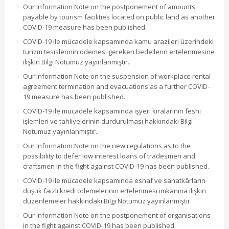
Our Information Note on the postponement of amounts
payable by tourism facilities located on public land as another
COVID-19 measure has been published.
COVID-19 ile mücadele kapsamında kamu arazileri üzerindeki
turizm tesislerinin ödemesi gereken bedellerin ertelenmesine
ilişkin Bilgi Notumuz yayınlanmıştır.
Our Information Note on the suspension of workplace rental
agreement termination and evacuations as a further COVID-
19 measure has been published.
COVID-19 ile mücadele kapsamında işyeri kiralarının feshi
işlemleri ve tahliyelerinin durdurulması hakkındaki Bilgi
Notumuz yayınlanmıştır.
Our Information Note on the new regulations as to the
possibility to defer low interest loans of tradesmen and
craftsmen in the fight against COVID-19 has been published.
COVID-19 ile mücadele kapsamında esnaf ve sanatkârların
düşük faizli kredi ödemelerinin ertelenmesi imkanına ilişkin
düzenlemeler hakkındaki Bilgi Notumuz yayınlanmıştır.
Our Information Note on the postponement of organisations
in the fight against COVID-19 has been published.