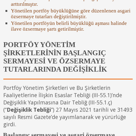
arttırılmıştır.
Yönetilen portföy büyüklüğüne göre düzenlenen asgari
özsermaye tutarları değiştirilmiştir.
Yönetilen portföyün belirli büyüklüğü aşması halinde
ilave özsermaye şartı getirilmiştir.
PORTFÖY YÖNETİM
ŞİRKETLERİNİN BAŞLANGIÇ
SERMAYESİ VE ÖZSERMAYE
TUTARLARINDA DEĞİŞİKLİK
Portföy Yönetim Şirketleri ve Bu Şirketlerin
Faaliyetlerine İlişkin Esaslar Tebliği (III-55.1)’nde
Değişiklik Yapılmasına Dair Tebliğ (III-55.1.ç)
(“
Değişiklik Tebliği
”) 27 Mayıs 2021 tarihli ve 31493
sayılı Resmi Gazete’de yayımlanarak ve yürürlüğe
girdi.
Başlangıç sermayesi ve asgari özsermaye