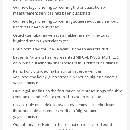
Our new legal briefing concerning the privatisation of
measurement services has been published
Our new legal briefing concerning squeeze-out and sell-out
rights has been published.
Ortaklıktan çıkarma ve satma haklarına ilişkin mevzuat
bilgilendirmemiz yayımlanmıştır.
B&P Shortlisted for The Lawyer European Awards 2020
Bezen & Partners has represented MB UAE INVESTMENT LLC
on buying out minority shareholders in Turkish subsidiaries
Kamu kontrolündeki halka açık şirketlerde yeniden
yapılandırma kolaylığı hakkındaki Mevzuat Bilgilendirmemiz
yayımlanmıştır.
Our Legal Briefing on the facilitation of restructurings of public
companies under State control has been published.
COVID-19 ile mücadele kapsamında teminatlı menkul kıymet
ihraçlarının desteklenmesine ilişkin Bilgi Notumuz
yayımlanmıştır.
Our Information Note on the promotion of secured bond