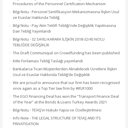
Procedures of the Personnel Certification Mechanism
Bilgi Notu - Personel Sertifikasyon Mekanizmasına İlişkin Usul
ve Esaslar Hakkında Tebliğ
Bilgi Notu - Pay Alım Teklifi Tebliği'nde Değişiklik Yapılmasına
Dair Tebliğ Yayımlandı
Bilgi Notu - 32 SAYILI KARARA İLİŞKİN 2018-32/45 NO’LU
TEBLİĞ’DE DEĞİŞİKLİK
The Draft Communiqué on Crowdfunding has been published
Kitle Fonlaması Tebliğ Taslağı yayımlandı
Bankalarca Ticari Müşterilerden Alınabilecek Ücretlere İlişkin
Usul ve Esaslar Hakkında Tebliğ’de Değişiklik
We are proud to announce that our firm has been recognised
once again as a Top Tier law firm by #IFLR1000
The EGO Financing Deal has won the “Transport Finance Deal
of the Year” at the Bonds & Loans Turkey Awards 2021
Bilgi Notu - TEİAŞ'ın Hukuki Yapısı ve Özelleştirilmesi
Info Note - THE LEGAL STRUCTURE OF TEİAŞ AND ITS
PRIVATISATION