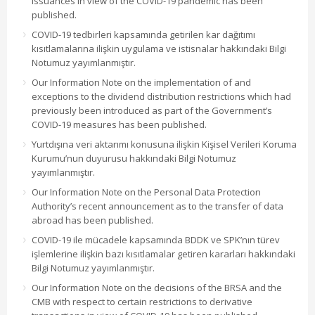
issuances in view of the COVID-19 pandemic has been
published.
COVID-19 tedbirleri kapsamında getirilen kar dağıtımı
kısıtlamalarına ilişkin uygulama ve istisnalar hakkındaki Bilgi
Notumuz yayımlanmıştır.
Our Information Note on the implementation of and
exceptions to the dividend distribution restrictions which had
previously been introduced as part of the Government’s
COVID-19 measures has been published.
Yurtdışına veri aktarımı konusuna ilişkin Kişisel Verileri Koruma
Kurumu’nun duyurusu hakkındaki Bilgi Notumuz
yayımlanmıştır.
Our Information Note on the Personal Data Protection
Authority’s recent announcement as to the transfer of data
abroad has been published.
COVID-19 ile mücadele kapsamında BDDK ve SPK’nın türev
işlemlerine ilişkin bazı kısıtlamalar getiren kararları hakkındaki
Bilgi Notumuz yayımlanmıştır.
Our Information Note on the decisions of the BRSA and the
CMB with respect to certain restrictions to derivative