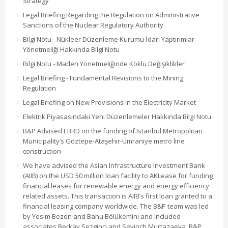
Strategy
Legal Briefing Regarding the Regulation on Administrative
Sanctions of the Nuclear Regulatory Authority
Bilgi Notu - Nükleer Düzenleme Kurumu İdari Yaptırımlar
Yönetmeliği Hakkında Bilgi Notu
Bilgi Notu - Maden Yönetmeliğinde Köklü Değişiklikler
Legal Briefing - Fundamental Revisions to the Mining
Regulation
Legal Briefing on New Provisions in the Electricity Market
Elektrik Piyasasındaki Yeni Düzenlemeler Hakkında Bilgi Notu
B&P Advised EBRD on the funding of Istanbul Metropolitan
Municipality’s Göztepe-Ataşehir-Ümraniye metro line
construction
We have advised the Asian Infrastructure Investment Bank
(AIIB) on the USD 50 million loan facility to AKLease for funding
financial leases for renewable energy and energy efficiency
related assets. This transaction is AIIB’s first loan granted to a
financial leasing company worldwide. The B&P team was led
by Yesim Bezen and Banu Bölükemini and included
associates Berkay Sezginci and Sevinch Murtazaeva. B&P