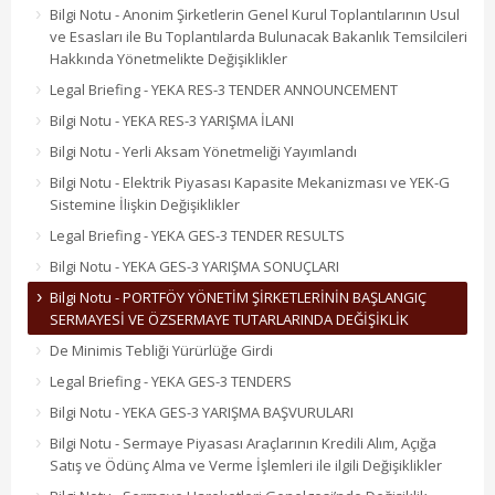
Bilgi Notu - Anonim Şirketlerin Genel Kurul Toplantılarının Usul
ve Esasları ile Bu Toplantılarda Bulunacak Bakanlık Temsilcileri
Hakkında Yönetmelikte Değişiklikler
Legal Briefing - YEKA RES-3 TENDER ANNOUNCEMENT
Bilgi Notu - YEKA RES-3 YARIŞMA İLANI
Bilgi Notu - Yerli Aksam Yönetmeliği Yayımlandı
Bilgi Notu - Elektrik Piyasası Kapasite Mekanizması ve YEK-G
Sistemine İlişkin Değişiklikler
Legal Briefing - YEKA GES-3 TENDER RESULTS
Bilgi Notu - YEKA GES-3 YARIŞMA SONUÇLARI
Bilgi Notu - PORTFÖY YÖNETİM ŞİRKETLERİNİN BAŞLANGIÇ
SERMAYESİ VE ÖZSERMAYE TUTARLARINDA DEĞİŞİKLİK
De Minimis Tebliği Yürürlüğe Girdi
Legal Briefing - YEKA GES-3 TENDERS
Bilgi Notu - YEKA GES-3 YARIŞMA BAŞVURULARI
Bilgi Notu - Sermaye Piyasası Araçlarının Kredili Alım, Açığa
Satış ve Ödünç Alma ve Verme İşlemleri ile ilgili Değişiklikler