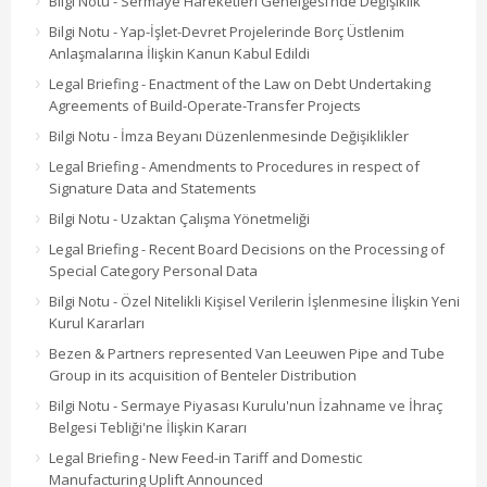
Bilgi Notu - Sermaye Hareketleri Genelgesi’nde Değişiklik
Bilgi Notu - Yap-İşlet-Devret Projelerinde Borç Üstlenim
Anlaşmalarına İlişkin Kanun Kabul Edildi
Legal Briefing - Enactment of the Law on Debt Undertaking
Agreements of Build-Operate-Transfer Projects
Bilgi Notu - İmza Beyanı Düzenlenmesinde Değişiklikler
Legal Briefing - Amendments to Procedures in respect of
Signature Data and Statements
Bilgi Notu - Uzaktan Çalışma Yönetmeliği
Legal Briefing - Recent Board Decisions on the Processing of
Special Category Personal Data
Bilgi Notu - Özel Nitelikli Kişisel Verilerin İşlenmesine İlişkin Yeni
Kurul Kararları
Bezen & Partners represented Van Leeuwen Pipe and Tube
Group in its acquisition of Benteler Distribution
Bilgi Notu - Sermaye Piyasası Kurulu'nun İzahname ve İhraç
Belgesi Tebliği'ne İlişkin Kararı
Legal Briefing - New Feed-in Tariff and Domestic
Manufacturing Uplift Announced