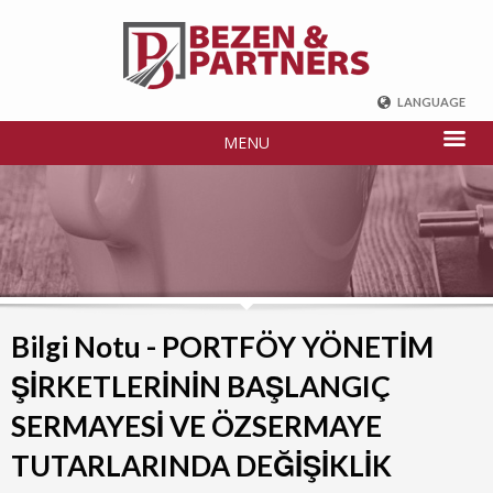
LANGUAGE
ENGLISH
MENU
DEUTSCH
FRENCH
РУССКИЙ
中国
TÜRKÇE
Bilgi Notu - PORTFÖY YÖNETİM
ŞİRKETLERİNİN BAŞLANGIÇ
SERMAYESİ VE ÖZSERMAYE
TUTARLARINDA DEĞİŞİKLİK