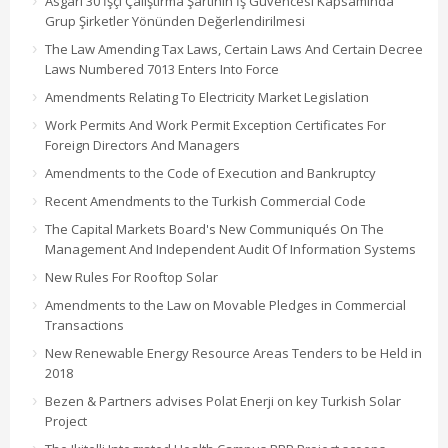
Asgari 30 İşçi Çalıştırma Şartının İş Güvencesi Kapsamında
Grup Şirketler Yönünden Değerlendirilmesi
The Law Amending Tax Laws, Certain Laws And Certain Decree
Laws Numbered 7013 Enters Into Force
Amendments Relating To Electricity Market Legislation
Work Permits And Work Permit Exception Certificates For
Foreign Directors And Managers
Amendments to the Code of Execution and Bankruptcy
Recent Amendments to the Turkish Commercial Code
The Capital Markets Board's New Communiqués On The
Management And Independent Audit Of Information Systems
New Rules For Rooftop Solar
Amendments to the Law on Movable Pledges in Commercial
Transactions
New Renewable Energy Resource Areas Tenders to be Held in
2018
Bezen & Partners advises Polat Enerji on key Turkish Solar
Project