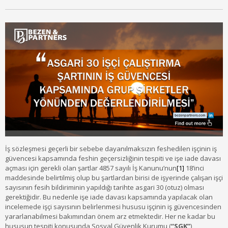
İş sözleşmesi geçerli bir sebebe dayanılmaksızın feshedilen işçinin iş
güvencesi kapsamında feshin geçersizliğinin tespiti ve işe iade davası
açması için gerekli olan şartlar 4857 sayılı İş Kanunu’nun
[1]
18’inci
maddesinde belirtilmiş olup bu şartlardan birisi de işyerinde çalışan işçi
sayısının fesih bildiriminin yapıldığı tarihte asgari 30 (otuz) olması
gerektiğidir. Bu nedenle işe iade davası kapsamında yapılacak olan
incelemede işçi sayısının belirlenmesi hususu işçinin iş güvencesinden
yararlanabilmesi bakımından önem arz etmektedir. Her ne kadar bu
hususun tespiti konusunda Sosyal Güvenlik Kurumu (
“SGK”
)