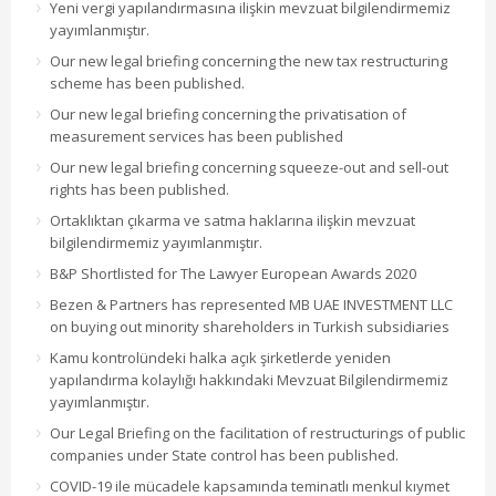
Yeni vergi yapılandırmasına ilişkin mevzuat bilgilendirmemiz
yayımlanmıştır.
Our new legal briefing concerning the new tax restructuring
scheme has been published.
Our new legal briefing concerning the privatisation of
measurement services has been published
Our new legal briefing concerning squeeze-out and sell-out
rights has been published.
Ortaklıktan çıkarma ve satma haklarına ilişkin mevzuat
bilgilendirmemiz yayımlanmıştır.
B&P Shortlisted for The Lawyer European Awards 2020
Bezen & Partners has represented MB UAE INVESTMENT LLC
on buying out minority shareholders in Turkish subsidiaries
Kamu kontrolündeki halka açık şirketlerde yeniden
yapılandırma kolaylığı hakkındaki Mevzuat Bilgilendirmemiz
yayımlanmıştır.
Our Legal Briefing on the facilitation of restructurings of public
companies under State control has been published.
COVID-19 ile mücadele kapsamında teminatlı menkul kıymet