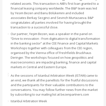
related assets. This transaction is AIIB’s first loan granted to a
financial leasing company worldwide. The B&P team was led
by Yesim Bezen and Banu Bölükemini and included
associates Berkay Sezginci and Sevinch Murtazaeva. B&P
congratulates all parties involved for having brought the
transaction to a successful close.
Our partner, Yeşim Bezen, was a speaker in the panel on
“Drive to innovation - From digitisation to digital transformation
in the banking sector” at the CEE Finance and Capital Markets
Workshops together with colleagues from the CEE region,
organised by the Vienna office of Freshfields Bruckhaus
Deringer. The workshops focused on how geopolitics and
macroeconomics are impacting banking, finance and capital
markets in Central and Eastern Europe.
As the sessions of Istanbul Arbitration Week (ISTAW) came to
an end, we thank all the panellists for the fruitful discussions
and the participants for their valuable contributions to the
conversations. You may follow further news from the market
by subscribing to our mailing list at bezenpartners.com
Istanbul Arbitration Week