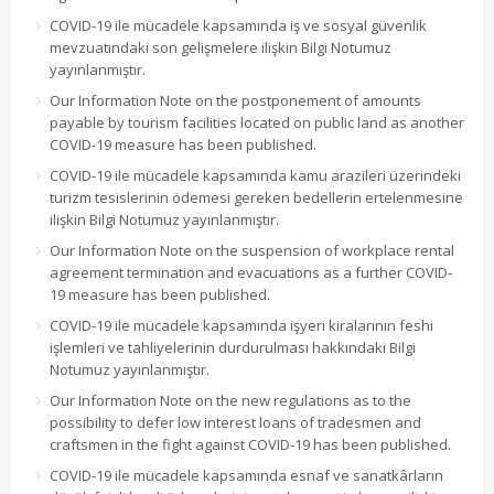
COVID-19 ile mücadele kapsamında iş ve sosyal güvenlik
mevzuatındaki son gelişmelere ilişkin Bilgi Notumuz
yayınlanmıştır.
Our Information Note on the postponement of amounts
payable by tourism facilities located on public land as another
COVID-19 measure has been published.
COVID-19 ile mücadele kapsamında kamu arazileri üzerindeki
turizm tesislerinin ödemesi gereken bedellerin ertelenmesine
ilişkin Bilgi Notumuz yayınlanmıştır.
Our Information Note on the suspension of workplace rental
agreement termination and evacuations as a further COVID-
19 measure has been published.
COVID-19 ile mücadele kapsamında işyeri kiralarının feshi
işlemleri ve tahliyelerinin durdurulması hakkındaki Bilgi
Notumuz yayınlanmıştır.
Our Information Note on the new regulations as to the
possibility to defer low interest loans of tradesmen and
craftsmen in the fight against COVID-19 has been published.
COVID-19 ile mücadele kapsamında esnaf ve sanatkârların