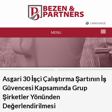
LANGUAGE
ENGLISH
MENU
DEUTSCH
FRENCH
РУССКИЙ
中国
TÜRKÇE
Asgari 30 İşçi Çalıştırma Şartının İş
Güvencesi Kapsamında Grup
Şirketler Yönünden
Değerlendirilmesi