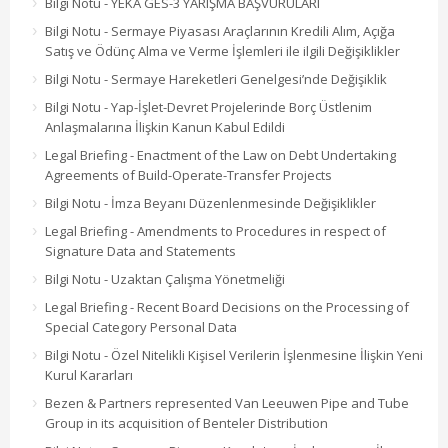
Bilgi Notu - YEKA GES-3 YARIŞMA BAŞVURULARI
Bilgi Notu - Sermaye Piyasası Araçlarının Kredili Alım, Açığa
Satış ve Ödünç Alma ve Verme İşlemleri ile ilgili Değişiklikler
Bilgi Notu - Sermaye Hareketleri Genelgesi’nde Değişiklik
Bilgi Notu - Yap-İşlet-Devret Projelerinde Borç Üstlenim
Anlaşmalarına İlişkin Kanun Kabul Edildi
Legal Briefing - Enactment of the Law on Debt Undertaking
Agreements of Build-Operate-Transfer Projects
Bilgi Notu - İmza Beyanı Düzenlenmesinde Değişiklikler
Legal Briefing - Amendments to Procedures in respect of
Signature Data and Statements
Bilgi Notu - Uzaktan Çalışma Yönetmeliği
Legal Briefing - Recent Board Decisions on the Processing of
Special Category Personal Data
Bilgi Notu - Özel Nitelikli Kişisel Verilerin İşlenmesine İlişkin Yeni
Kurul Kararları
Bezen & Partners represented Van Leeuwen Pipe and Tube
Group in its acquisition of Benteler Distribution