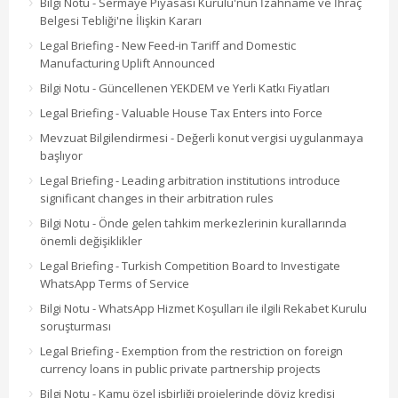
Bilgi Notu - Sermaye Piyasası Kurulu'nun İzahname ve İhraç
Belgesi Tebliği'ne İlişkin Kararı
Legal Briefing - New Feed-in Tariff and Domestic
Manufacturing Uplift Announced
Bilgi Notu - Güncellenen YEKDEM ve Yerli Katkı Fiyatları
Legal Briefing - Valuable House Tax Enters into Force
Mevzuat Bilgilendirmesi - Değerli konut vergisi uygulanmaya
başlıyor
Legal Briefing - Leading arbitration institutions introduce
significant changes in their arbitration rules
Bilgi Notu - Önde gelen tahkim merkezlerinin kurallarında
önemli değişiklikler
Legal Briefing - Turkish Competition Board to Investigate
WhatsApp Terms of Service
Bilgi Notu - WhatsApp Hizmet Koşulları ile ilgili Rekabet Kurulu
soruşturması
Legal Briefing - Exemption from the restriction on foreign
currency loans in public private partnership projects
Bilgi Notu - Kamu özel işbirliği projelerinde döviz kredisi