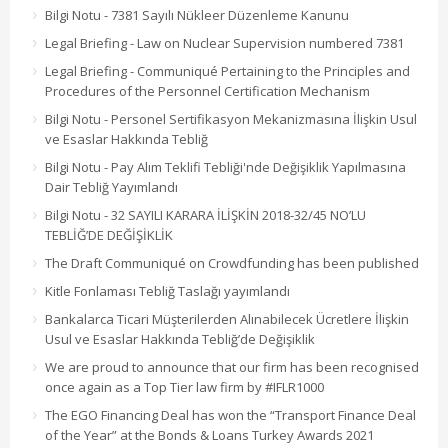
Bilgi Notu - 7381 Sayılı Nükleer Düzenleme Kanunu
Legal Briefing - Law on Nuclear Supervision numbered 7381
Legal Briefing - Communiqué Pertaining to the Principles and
Procedures of the Personnel Certification Mechanism
Bilgi Notu - Personel Sertifikasyon Mekanizmasına İlişkin Usul
ve Esaslar Hakkında Tebliğ
Bilgi Notu - Pay Alım Teklifi Tebliği'nde Değişiklik Yapılmasına
Dair Tebliğ Yayımlandı
Bilgi Notu - 32 SAYILI KARARA İLİŞKİN 2018-32/45 NO’LU
TEBLİĞ’DE DEĞİŞİKLİK
The Draft Communiqué on Crowdfunding has been published
Kitle Fonlaması Tebliğ Taslağı yayımlandı
Bankalarca Ticari Müşterilerden Alınabilecek Ücretlere İlişkin
Usul ve Esaslar Hakkında Tebliğ’de Değişiklik
We are proud to announce that our firm has been recognised
once again as a Top Tier law firm by #IFLR1000
The EGO Financing Deal has won the “Transport Finance Deal
of the Year” at the Bonds & Loans Turkey Awards 2021