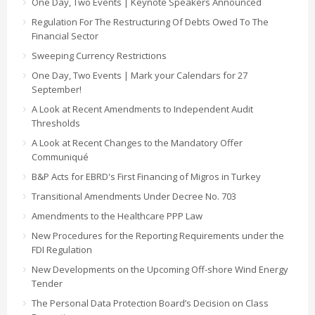
One Day, Two Events | Keynote Speakers Announced
Regulation For The Restructuring Of Debts Owed To The
Financial Sector
Sweeping Currency Restrictions
One Day, Two Events | Mark your Calendars for 27
September!
A Look at Recent Amendments to Independent Audit
Thresholds
A Look at Recent Changes to the Mandatory Offer
Communiqué
B&P Acts for EBRD's First Financing of Migros in Turkey
Transitional Amendments Under Decree No. 703
Amendments to the Healthcare PPP Law
New Procedures for the Reporting Requirements under the
FDI Regulation
New Developments on the Upcoming Off-shore Wind Energy
Tender
The Personal Data Protection Board’s Decision on Class