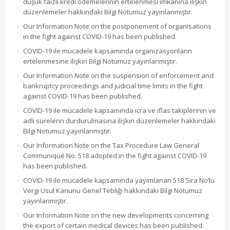
düşük faizli kredi ödemelerinin ertelenmesi imkanına ilişkin
düzenlemeler hakkındaki Bilgi Notumuz yayınlanmıştır.
Our Information Note on the postponement of organisations
in the fight against COVID-19 has been published.
COVID-19 ile mücadele kapsamında organizasyonların
ertelenmesine ilişkin Bilgi Notumuz yayınlanmıştır.
Our Information Note on the suspension of enforcement and
bankruptcy proceedings and judicial time limits in the fight
against COVID-19 has been published.
COVID-19 ile mücadele kapsamında icra ve iflas takiplerinin ve
adli sürelerin durdurulmasına ilişkin düzenlemeler hakkındaki
Bilgi Notumuz yayınlanmıştır.
Our Information Note on the Tax Procedure Law General
Communiqué No. 518 adopted in the fight against COVID-19
has been published.
COVID-19 ile mücadele kapsamında yayımlanan 518 Sıra No’lu
Vergi Usul Kanunu Genel Tebliği hakkındaki Bilgi Notumuz
yayınlanmıştır.
Our Information Note on the new developments concerning
the export of certain medical devices has been published.