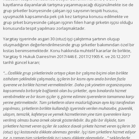
kayıtlarına dayanılarak tartışma yaşanmayacağı düşünülmekte ise de
grup şirketler bünyesinde çalışan işçi sayısının tespiti hususu,
uyuşmazlık kapsamında pek çok kez tartışma konusu edilmekte ve
grup şirket bünyesinde çalışan işçinin fiilen hangi şirketin işçisi olduğu
konusunda tespit yapılması zorlaşmaktadır.
Yargıtay işyerinde asgari 30 (otuz) işçi çalıştırma şartının oluşup
oluşmadığının değerlendirilmesinde grup şirketler bakımından özel bir
kıstas benimsemektedir. Konu hakkında muhtelif kararlar ile birlikte,
Yargıtay 9. Hukuk Dairesi’nin 2017/446 E. 2017/21905 K. ve 20.12.2017
tarihli güncel kararı;
“…Özellikle grup şirketlerinde ortaya çıkan bir çalışma biçimi olan birlikte
istihdam şeklindeki çalışmada, işçilerin bir kısmı aynı anda birden fazla
işverene ve birlikte hizmet vermektedirler. Daha çok yönetim organizasyonu
kapsamında birbiriyle bağlantılı olan bu şirketler, aynı binalarda hizmet
verebilmekte ve bir kısım işçiler iş görme edimini işverenlerin tamamına karşı
yerine getirmektedir. Tüm şirketlerin idare müdürlüğünün aynı kişi tarafından
yapılması, şirketlerin birlikte kullandığı işyerinde verilen muhasebe, güvenlik,
ulaşım, temizlik, kafeterya ve yemek hizmetlerinin yine tüm işverenlere karşı
verilmiş olması buna örnek olarak gösterilebilir. Bu gibi bir ilişkide, tüm
şirketlere hizmet veren işçiler ile sadece davalı şirkete hizmet veren işçilerin 30
(otuz) işçi kıstasında dikkate alınması gerekir. İşçi tüm şirketlere hizmet ediyor
ise, o zaman tüm şirketlerdeki işçi sayısı dikkate alınmalıdır…”
şeklindedir.