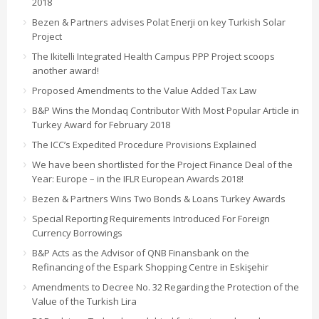
2018
Bezen & Partners advises Polat Enerji on key Turkish Solar
Project
The Ikitelli Integrated Health Campus PPP Project scoops
another award!
Proposed Amendments to the Value Added Tax Law
B&P Wins the Mondaq Contributor With Most Popular Article in
Turkey Award for February 2018
The ICC’s Expedited Procedure Provisions Explained
We have been shortlisted for the Project Finance Deal of the
Year: Europe – in the IFLR European Awards 2018!
Bezen & Partners Wins Two Bonds & Loans Turkey Awards
Special Reporting Requirements Introduced For Foreign
Currency Borrowings
B&P Acts as the Advisor of QNB Finansbank on the
Refinancing of the Espark Shopping Centre in Eskişehir
Amendments to Decree No. 32 Regarding the Protection of the
Value of the Turkish Lira