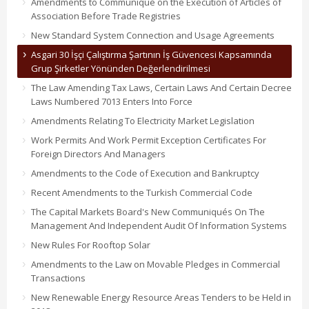
Amendments to Communiqué on the Execution of Articles of
Association Before Trade Registries
New Standard System Connection and Usage Agreements
Asgari 30 İşçi Çalıştırma Şartının İş Güvencesi Kapsamında
Grup Şirketler Yönünden Değerlendirilmesi
The Law Amending Tax Laws, Certain Laws And Certain Decree
Laws Numbered 7013 Enters Into Force
Amendments Relating To Electricity Market Legislation
Work Permits And Work Permit Exception Certificates For
Foreign Directors And Managers
Amendments to the Code of Execution and Bankruptcy
Recent Amendments to the Turkish Commercial Code
The Capital Markets Board's New Communiqués On The
Management And Independent Audit Of Information Systems
New Rules For Rooftop Solar
Amendments to the Law on Movable Pledges in Commercial
Transactions
New Renewable Energy Resource Areas Tenders to be Held in