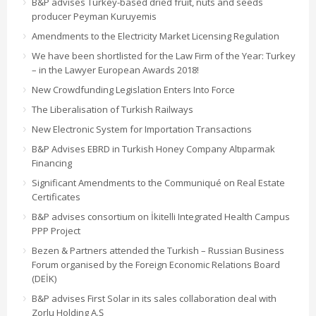
B&P advises Turkey-based dried fruit, nuts and seeds
producer Peyman Kuruyemis
Amendments to the Electricity Market Licensing Regulation
We have been shortlisted for the Law Firm of the Year: Turkey
– in the Lawyer European Awards 2018!
New Crowdfunding Legislation Enters Into Force
The Liberalisation of Turkish Railways
New Electronic System for Importation Transactions
B&P Advises EBRD in Turkish Honey Company Altıparmak
Financing
Significant Amendments to the Communiqué on Real Estate
Certificates
B&P advises consortium on İkitelli Integrated Health Campus
PPP Project
Bezen & Partners attended the Turkish – Russian Business
Forum organised by the Foreign Economic Relations Board
(DEİK)
B&P advises First Solar in its sales collaboration deal with
Zorlu Holding A.Ş