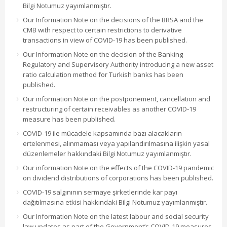
Bilgi Notumuz yayımlanmıştır.
Our Information Note on the decisions of the BRSA and the
CMB with respect to certain restrictions to derivative
transactions in view of COVID-19 has been published.
Our Information Note on the decision of the Banking
Regulatory and Supervisory Authority introducing a new asset
ratio calculation method for Turkish banks has been
published.
Our information Note on the postponement, cancellation and
restructuring of certain receivables as another COVID-19
measure has been published.
COVID-19 ile mücadele kapsamında bazı alacakların
ertelenmesi, alınmaması veya yapılandırılmasına ilişkin yasal
düzenlemeler hakkındaki Bilgi Notumuz yayımlanmıştır.
Our information Note on the effects of the COVID-19 pandemic
on dividend distributions of corporations has been published.
COVID-19 salgınının sermaye şirketlerinde kar payı
dağıtılmasına etkisi hakkındaki Bilgi Notumuz yayımlanmıştır.
Our Information Note on the latest labour and social security
law updates as part of the Government’s COVID-19 measures