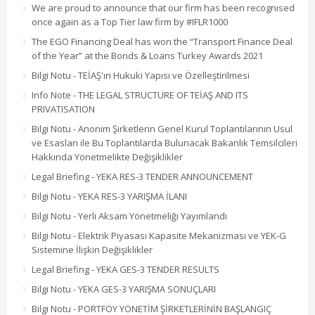
We are proud to announce that our firm has been recognised
once again as a Top Tier law firm by #IFLR1000
The EGO Financing Deal has won the “Transport Finance Deal
of the Year” at the Bonds & Loans Turkey Awards 2021
Bilgi Notu - TEİAŞ'ın Hukuki Yapısı ve Özelleştirilmesi
Info Note - THE LEGAL STRUCTURE OF TEİAŞ AND ITS
PRIVATISATION
Bilgi Notu - Anonim Şirketlerin Genel Kurul Toplantılarının Usul
ve Esasları ile Bu Toplantılarda Bulunacak Bakanlık Temsilcileri
Hakkında Yönetmelikte Değişiklikler
Legal Briefing - YEKA RES-3 TENDER ANNOUNCEMENT
Bilgi Notu - YEKA RES-3 YARIŞMA İLANI
Bilgi Notu - Yerli Aksam Yönetmeliği Yayımlandı
Bilgi Notu - Elektrik Piyasası Kapasite Mekanizması ve YEK-G
Sistemine İlişkin Değişiklikler
Legal Briefing - YEKA GES-3 TENDER RESULTS
Bilgi Notu - YEKA GES-3 YARIŞMA SONUÇLARI
Bilgi Notu - PORTFÖY YÖNETİM ŞİRKETLERİNİN BAŞLANGIÇ