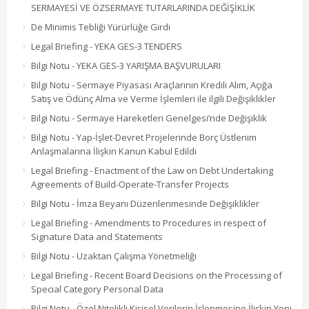
SERMAYESİ VE ÖZSERMAYE TUTARLARINDA DEĞİŞİKLİK
De Minimis Tebliği Yürürlüğe Girdi
Legal Briefing - YEKA GES-3 TENDERS
Bilgi Notu - YEKA GES-3 YARIŞMA BAŞVURULARI
Bilgi Notu - Sermaye Piyasası Araçlarının Kredili Alım, Açığa
Satış ve Ödünç Alma ve Verme İşlemleri ile ilgili Değişiklikler
Bilgi Notu - Sermaye Hareketleri Genelgesi’nde Değişiklik
Bilgi Notu - Yap-İşlet-Devret Projelerinde Borç Üstlenim
Anlaşmalarına İlişkin Kanun Kabul Edildi
Legal Briefing - Enactment of the Law on Debt Undertaking
Agreements of Build-Operate-Transfer Projects
Bilgi Notu - İmza Beyanı Düzenlenmesinde Değişiklikler
Legal Briefing - Amendments to Procedures in respect of
Signature Data and Statements
Bilgi Notu - Uzaktan Çalışma Yönetmeliği
Legal Briefing - Recent Board Decisions on the Processing of
Special Category Personal Data
Bilgi Notu - Özel Nitelikli Kişisel Verilerin İşlenmesine İlişkin Yeni