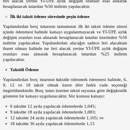
feri alacak yerine Yİ-ÜFE aylık değişim oranları esas alınarak
hesaplanacak tutardan %50 indirim yapılacaktır.
İlk iki taksit ödeme süresinde peşin ödeme
Yapılandırılan borç tutarının tamamının ilk iki taksit ödeme süresi
içinde ödenmesi halinde katsayı uygulanmayacak ve Yİ-ÜFE aylık
değişim oranları esas alınarak hesaplanacak tutarlar üzerinden %50
indirim yapılacaktır. Yapılandırılan alacağın sadece feri alacaktan
ibaret olması halinde ise feri alacak yerine Yİ-ÜFE aylık değişim
oranları esas alınarak hesaplanacak tutardan %25 indirim
yapılacaktır.
Taksitli Ödeme
Yapılandırılan borç tutarının
t
aksitle ödenmek istenmesi halinde, 6,
9, 12 ve 18 taksit olmak üzere dört farklı vade seçeneği
öngörülmektedir. Borç tutarı üzerine taksit sayısına göre değişkenlik
gösteren bir katsayı uygulanacaktır. Söz konusu katsayı:
6 taksitte 12 ayda yapılacak ödemelerde 1,045;
9 taksitte 18 ayda yapılacak ödemelerde 1,083;
12 taksitte 24 ayda yapılacak ödemelerde 1,105; ve
18 taksitte 36 ayda yapılacak ödemelerde 1,15