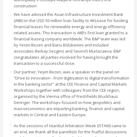
construction
We have advised the Asian Infrastructure Investment Bank
(AIIB) on the USD 50 million loan facility to AKLease for funding
financial leases for renewable energy and energy efficiency
related assets. This transaction is AIIB’s first loan granted to a
financial leasing company worldwide. The B&P team was led
by Yesim Bezen and Banu Bölükemini and included
associates Berkay Sezginci and Sevinch Murtazaeva. B&P
congratulates all parties involved for having brought the
transaction to a successful close.
Our partner, Yeşim Bezen, was a speaker in the panel on
“Drive to innovation - From digitisation to digital transformation
in the banking sector” at the CEE Finance and Capital Markets
Workshops together with colleagues from the CEE region,
organised by the Vienna office of Freshfields Bruckhaus
Deringer. The workshops focused on how geopolitics and
macroeconomics are impacting banking, finance and capital
markets in Central and Eastern Europe.
As the sessions of Istanbul Arbitration Week (ISTAW) came to
an end, we thank all the panellists for the fruitful discussions