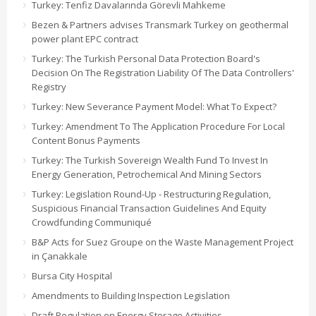
Turkey: Tenfiz Davalarında Görevli Mahkeme
Bezen & Partners advises Transmark Turkey on geothermal
power plant EPC contract
Turkey: The Turkish Personal Data Protection Board's
Decision On The Registration Liability Of The Data Controllers'
Registry
Turkey: New Severance Payment Model: What To Expect?
Turkey: Amendment To The Application Procedure For Local
Content Bonus Payments
Turkey: The Turkish Sovereign Wealth Fund To Invest In
Energy Generation, Petrochemical And Mining Sectors
Turkey: Legislation Round-Up - Restructuring Regulation,
Suspicious Financial Transaction Guidelines And Equity
Crowdfunding Communiqué
B&P Acts for Suez Groupe on the Waste Management Project
in Çanakkale
Bursa City Hospital
Amendments to Building Inspection Legislation
Draft Regulation on Energy Storage Activities