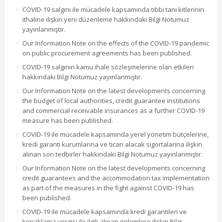
COVID-19 salgını ile mücadele kapsamında tıbbi tanı kitlerinin
ithaline ilişkin yeni düzenleme hakkındaki Bilgi Notumuz
yayınlanmıştır.
Our Information Note on the effects of the COVID-19 pandemic
on public procurement agreements has been published.
COVID-19 salgının kamu ihale sözleşmelerine olan etkileri
hakkındaki Bilgi Notumuz yayınlanmıştır.
Our Information Note on the latest developments concerning
the budget of local authorities, credit guarantee institutions
and commercial receivable insurances as a further COVID-19
measure has been published.
COVID-19 ile mücadele kapsamında yerel yönetim bütçelerine,
kredi garanti kurumlarına ve ticari alacak sigortalarına ilişkin
alınan son tedbirler hakkındaki Bilgi Notumuz yayınlanmıştır.
Our Information Note on the latest developments concerning
credit guarantees and the accommodation tax implementation
as part of the measures in the fight against COVID-19 has
been published.
COVID-19 ile mücadele kapsamında kredi garantileri ve
konaklama vergisi ile ilgili alınan önlemlere ilişkin Bilgi