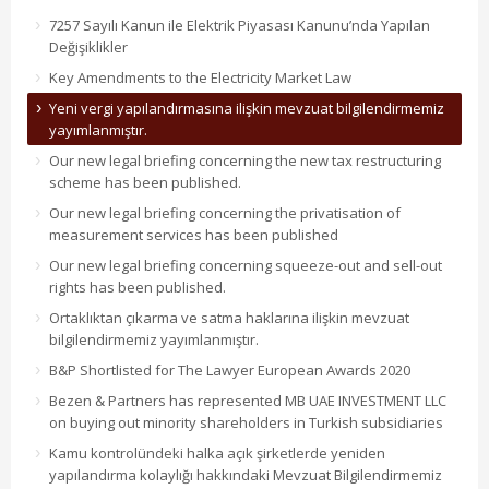
7257 Sayılı Kanun ile Elektrik Piyasası Kanunu’nda Yapılan
Değişiklikler
Key Amendments to the Electricity Market Law
Yeni vergi yapılandırmasına ilişkin mevzuat bilgilendirmemiz
yayımlanmıştır.
Our new legal briefing concerning the new tax restructuring
scheme has been published.
Our new legal briefing concerning the privatisation of
measurement services has been published
Our new legal briefing concerning squeeze-out and sell-out
rights has been published.
Ortaklıktan çıkarma ve satma haklarına ilişkin mevzuat
bilgilendirmemiz yayımlanmıştır.
B&P Shortlisted for The Lawyer European Awards 2020
Bezen & Partners has represented MB UAE INVESTMENT LLC
on buying out minority shareholders in Turkish subsidiaries
Kamu kontrolündeki halka açık şirketlerde yeniden
yapılandırma kolaylığı hakkındaki Mevzuat Bilgilendirmemiz