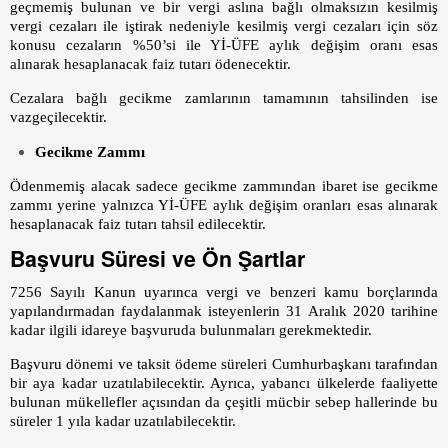
geçmemiş bulunan ve bir vergi aslına bağlı olmaksızın kesilmiş
vergi cezaları ile iştirak nedeniyle kesilmiş vergi cezaları için söz
konusu cezaların %50’si ile Yİ-ÜFE aylık değişim oranı esas
alınarak hesaplanacak faiz tutarı ödenecektir.
Cezalara bağlı gecikme zamlarının tamamının tahsilinden ise
vazgeçilecektir.
Gecikme Zammı
Ödenmemiş alacak sadece gecikme zammından ibaret ise gecikme
zammı yerine yalnızca Yİ-ÜFE aylık değişim oranları esas alınarak
hesaplanacak faiz tutarı tahsil edilecektir.
Başvuru Süresi ve Ön Şartlar
7256 Sayılı Kanun uyarınca vergi ve benzeri kamu borçlarında
yapılandırmadan faydalanmak isteyenlerin 31 Aralık 2020 tarihine
kadar ilgili idareye başvuruda bulunmaları gerekmektedir.
Başvuru dönemi ve taksit ödeme süreleri Cumhurbaşkanı tarafından
bir aya kadar uzatılabilecektir. Ayrıca, yabancı ülkelerde faaliyette
bulunan mükellefler açısından da çeşitli mücbir sebep hallerinde bu
süreler 1 yıla kadar uzatılabilecektir.