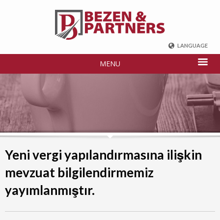
LANGUAGE
ENGLISH
MENU
DEUTSCH
FRENCH
РУССКИЙ
中国
TÜRKÇE
Yeni vergi yapılandırmasına ilişkin
mevzuat bilgilendirmemiz
yayımlanmıştır.