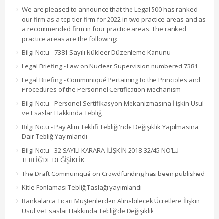
We are pleased to announce that the Legal 500 has ranked
our firm as a top tier firm for 2022 in two practice areas and as
a recommended firm in four practice areas. The ranked
practice areas are the following:
Bilgi Notu - 7381 Sayılı Nükleer Düzenleme Kanunu
Legal Briefing - Law on Nuclear Supervision numbered 7381
Legal Briefing - Communiqué Pertaining to the Principles and
Procedures of the Personnel Certification Mechanism
Bilgi Notu - Personel Sertifikasyon Mekanizmasına İlişkin Usul
ve Esaslar Hakkında Tebliğ
Bilgi Notu - Pay Alım Teklifi Tebliği'nde Değişiklik Yapılmasına
Dair Tebliğ Yayımlandı
Bilgi Notu - 32 SAYILI KARARA İLİŞKİN 2018-32/45 NO’LU
TEBLİĞ’DE DEĞİŞİKLİK
The Draft Communiqué on Crowdfunding has been published
Kitle Fonlaması Tebliğ Taslağı yayımlandı
Bankalarca Ticari Müşterilerden Alınabilecek Ücretlere İlişkin
Usul ve Esaslar Hakkında Tebliğ’de Değişiklik