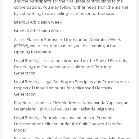
and the participants for their valuable contributions to the
conversations. You may follow further news from the market
by subscribing to our mailing list at bezenpartners.com
Istanbul Arbitration Week
Istanbul Arbitration Week
As the Platinum Sponsor of the Istanbul Arbitration Week
(ISTAW), we are excited to meet you this evening at the
Opening Reception!
Legal Briefing - Limitation Introduced on the Sale of Electricity
Exceeding the Consumption in Unlicensed Electricity
Generation
Legal Briefing - Legal Briefing on Principles and Procedures in
respect of Unpaid Amounts for Unlicensed Electricity
Generation
Bilgi Notu - Lisanssız Elektrik Üretimi Kapsamında Yapılmayan
Ödemelere İlişkin Usul ve Esaslar Hakkında Bilgi Notu
Legal Briefing - Principles on Investments to Prevent
Environmental Pollution under the Built-Operate-Transfer
Model
Bilgi Notu - Çevre Kirliliğini Önleyici Yatırımların Yap-İşlet-Devret