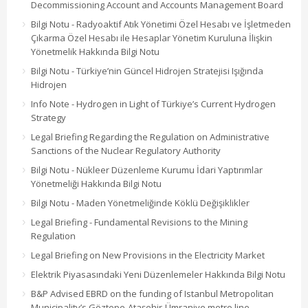
Decommissioning Account and Accounts Management Board
Bilgi Notu - Radyoaktif Atık Yönetimi Özel Hesabı ve İşletmeden
Çıkarma Özel Hesabı ile Hesaplar Yönetim Kuruluna İlişkin
Yönetmelik Hakkında Bilgi Notu
Bilgi Notu - Türkiye’nin Güncel Hidrojen Stratejisi Işığında
Hidrojen
Info Note - Hydrogen in Light of Türkiye’s Current Hydrogen
Strategy
Legal Briefing Regarding the Regulation on Administrative
Sanctions of the Nuclear Regulatory Authority
Bilgi Notu - Nükleer Düzenleme Kurumu İdari Yaptırımlar
Yönetmeliği Hakkında Bilgi Notu
Bilgi Notu - Maden Yönetmeliğinde Köklü Değişiklikler
Legal Briefing - Fundamental Revisions to the Mining
Regulation
Legal Briefing on New Provisions in the Electricity Market
Elektrik Piyasasındaki Yeni Düzenlemeler Hakkında Bilgi Notu
B&P Advised EBRD on the funding of Istanbul Metropolitan
Municipality’s Göztepe-Ataşehir-Ümraniye metro line